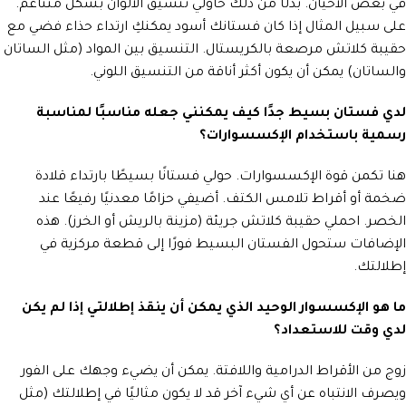
في بعض الأحيان. بدلًا من ذلك حاولي تنسيق الألوان بشكل متناغم.
على سبيل المثال إذا كان فستانك أسود يمكنكِ ارتداء حذاء فضي مع
حقيبة كلاتش مرصعة بالكريستال. التنسيق بين المواد (مثل الساتان
والساتان) يمكن أن يكون أكثر أناقة من التنسيق اللوني.
لدي فستان بسيط جدًا كيف يمكنني جعله مناسبًا لمناسبة
رسمية باستخدام الإكسسوارات؟
هنا تكمن قوة الإكسسوارات. حولي فستانًا بسيطًا بارتداء قلادة
ضخمة أو أقراط تلامس الكتف. أضيفي حزامًا معدنيًا رفيعًا عند
الخصر. احملي حقيبة كلاتش جريئة (مزينة بالريش أو الخرز). هذه
الإضافات ستحول الفستان البسيط فورًا إلى قطعة مركزية في
إطلالتك.
ما هو الإكسسوار الوحيد الذي يمكن أن ينقذ إطلالتي إذا لم يكن
لدي وقت للاستعداد؟
زوج من الأقراط الدرامية واللافتة. يمكن أن يضيء وجهك على الفور
ويصرف الانتباه عن أي شيء آخر قد لا يكون مثاليًا في إطلالتك (مثل