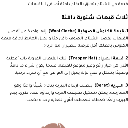
قبعة في الشتاء يتعلق بالبقاء دافئة أما في الالقبعات.
ثلاث قبعات شتوية دافئة
1. قبعة الكلوش الصوفية (Wool Cloche):
إنها واحدة من أفضل
القبعات لفصل الشتاء. الصوف دافئ جدًا والميل الهابط لحافة قبعة
الكلوش يجعلها أقل عرضة للطيران مع الرياح.
2. قبعة الصياد (Trapper Hat):
تلك القبعات الفروية ذات أغطية
الأذن هي خيار رائع وغير متوقع للقبعة. عندما يكون شيء ما دافئًا
ومفيدًا بشكل واضح فإنه يميل إلى التوافق مع أي شيء ترتديه.
3. البيريه (Beret):
يتطلب ارتداء البيريه بنجاح شيئًا واحدًا وهو
الممارسة. يمكن تشكيل طبيعته المرنة وارتداؤه بعدة طرق. يبدو
البيريه رائعًا كغطاء لمعطف أنثوي للغاية وحذاء بكعب.