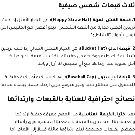
ثلاث قبعات شمس صيفية
1. قبعة القش المرنة (Floppy Straw Hat):
هي الخيار الأمثل إذا كنتِ
تريدين أقصى حماية من أشعة الشمس. تبدو أفضل مع الملابس التي
توحي بأجواء “الشاطئ”.
2. قبعة الدلو (Bucket Hat):
هي الخيار العملي المثالي إذا كنتِ تريدين
شيئًا يمكنك طيه ووضعه في حقيبتك. تكتسب قبعة الدلو طابعًا
أقل عفوية عند ارتدائها مع أي قميص له أزرار وياقة.
3. قبعة البيسبول (Baseball Cap):
إنها كلاسيكية أمريكية حقيقية.
للحصول على مظهر جديد وغير متوقع جربي ارتداء قبعة بيضاء سادة.
نصائح احترافية للعناية بالقبعات وارتدائها
بعد
اختيار القبعة المناسبة
من المهم معرفة كيفية ارتدائها
والعناية بها. عند تجربة القبعة لا تضعيها مباشرة فوق رأسك.
معظم القبعات مصممة ليتم ارتداؤها مائلة قليلاً إلى الأمام. أما