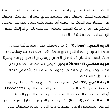
الحكمة الشائعة تقول إن اختيار القبعة المناسبة يتعلق بإيجاد القبعة
الصحيحة لشكل وجهك وهذا تبسيط مبالغ فيه. إن أخذ شكل وجهك
في الاعتبار عند البحث عن قبعة أمر مفيد لكنه ليس الطريقة الوحيدة
للحكم على ما إذا كانت القبعة ستكون مناسبة لك أم لا. إليكِ بعض
الإرشادات العامة لشكل الوجه:
الوجه الطويل (Oblong):
إذا كان وجهك أطول منه عرضًا فجربي
قبعة فيدورا واسعة الحواف أو قبعة بائع الصحف (Newsboy cap)
حيث إنهما تجلسان قليلاً على الجبين ويمكن أن تقصرا وجهك بصريًا.
الوجه الماسي (Diamond):
يكون أعرض عند عظام الخد مع ذقن
مدبب وجبين ضيق. معظم الوجوه الماسية تبدو رائعة في قبعة
بيسبول كلاسيكية.
الوجه المربع (Square):
يتميز بخط فك قوي وجبهة وعظام خدود
عريضة. يمكن لهذه الوجوه عادة ارتداء القبعات المرنة (Floppy hats)
أو القبعات ذات الخطوط المنحنية مثل قبعات البولر والبيريه.
الوجه المستدير (Round):
يكون بنفس العرض والطول تقريبًا. يمكن
للوجوه المستديرة ارتداء القبعات ذات الزوايا الحادة بسهولة مثل