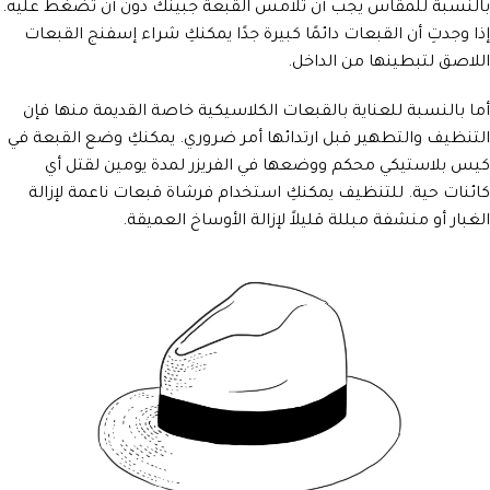
بالنسبة للمقاس يجب أن تلامس القبعة جبينك دون أن تضغط عليه.
إذا وجدتِ أن القبعات دائمًا كبيرة جدًا يمكنكِ شراء إسفنج القبعات
اللاصق لتبطينها من الداخل.
أما بالنسبة للعناية بالقبعات الكلاسيكية خاصة القديمة منها فإن
التنظيف والتطهير قبل ارتدائها أمر ضروري. يمكنكِ وضع القبعة في
كيس بلاستيكي محكم ووضعها في الفريزر لمدة يومين لقتل أي
كائنات حية. للتنظيف يمكنكِ استخدام فرشاة قبعات ناعمة لإزالة
الغبار أو منشفة مبللة قليلاً لإزالة الأوساخ العميقة.